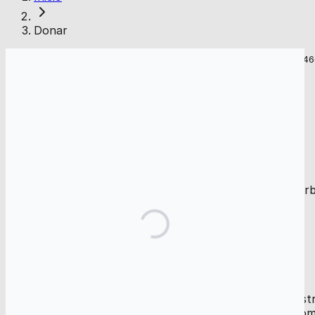
Donar
* Gaza Online es el nombre público de GOnline, Inc. (EIN: 39-4473460
Preguntas frecuentes
¿Mi donación es segura?
Sí. Todas las donaciones se procesan a través de Donorb
información de pago.
¿Mi donación es deducible de impuestos?
Gaza Online es una organización sin fines de lucro regist
donaciones no son deducibles de impuestos en este momen