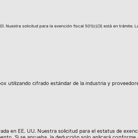
). Nuestra solicitud para la exención fiscal 501(c)(3) está en trámit
ox utilizando cifrado estándar de la industria y proveedo
rada en EE. UU. Nuestra solicitud para el estatus de exenc
to. Si se aprueba, la deducción solo aplicará conforme a 