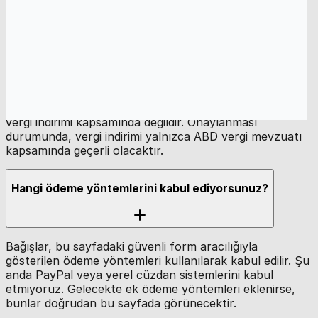
Bağışım vergi indirimine tabi mi?
Gaza Online ABD'de kayıtlı bir kar amacı gütmeyen
kuruluştur. 501(c)(3) vergi muafiyeti başvurumuz şu
anda değerlendirme aşamasındadır. Bu tarihte bağışlar
vergi indirimi kapsamında değildir. Onaylanması
durumunda, vergi indirimi yalnızca ABD vergi mevzuatı
kapsamında geçerli olacaktır.
Hangi ödeme yöntemlerini kabul ediyorsunuz?
Bağışlar, bu sayfadaki güvenli form aracılığıyla
gösterilen ödeme yöntemleri kullanılarak kabul edilir. Şu
anda PayPal veya yerel cüzdan sistemlerini kabul
etmiyoruz. Gelecekte ek ödeme yöntemleri eklenirse,
bunlar doğrudan bu sayfada görünecektir.