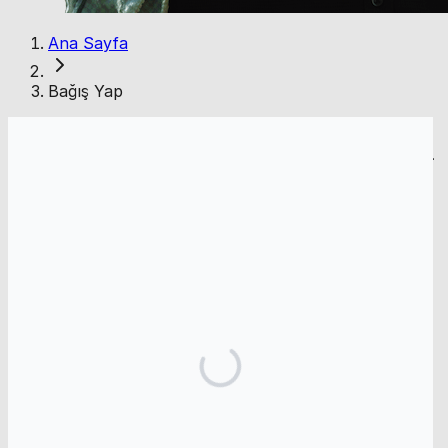
Ana Sayfa
Bağış Yap
* Gaza Online, GOnline, Inc.'in halka açık adıdır (EIN: 39-4473460).
501(c)(3) vergi muafiyeti başvurumuz değerlendirme aşamasındadır.
Bu tarihte bağışlar vergi indirimi kapsamında değildir.
Sık Sorulan Sorular
Bağışım güvenli mi?
Evet. Tüm bağışlar Donorbox üzerinden, endüstri
standardı şifreleme ve güvenli ödeme sağlayıcıları
kullanılarak işlenir. Gaza Online ödeme bilgilerinizi
saklamaz.