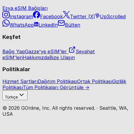
Eşya eSIM Bağışları
Instagram
Facebook
Twitter (X)
UpScrolled
WhatsApp
LinkedIn
Bülten
Keşfet
Bağış Yap
Gazze'ye eSIM'ler
Seyahat
eSIM'leri
Hakkımızda
Bize Ulaşın
Politikalar
Hizmet Şartları
Dağıtım Politikası
Ortak Politikası
Gizlilik
Politikası
Tüm Politikaları Görüntüle →
Türkçe
© 2026 GOnline, Inc. All rights reserved. · Seattle, WA,
USA