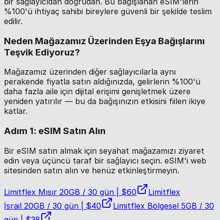
bir sağlayıcıdan doğrudan. Bu bağışlanan eSIM'lerin
%100'ü ihtiyaç sahibi bireylere güvenli bir şekilde teslim
edilir.
Neden Mağazamız Üzerinden Eşya Bağışlarını
Teşvik Ediyoruz?
Mağazamız üzerinden diğer sağlayıcılarla aynı
perakende fiyatla satın aldığınızda, gelirlerin %100'ü
daha fazla aile için dijital erişimi genişletmek üzere
yeniden yatırılır — bu da bağışınızın etkisini fiilen ikiye
katlar.
Adım 1: eSIM Satın Alın
Bir eSIM satın almak için seyahat mağazamızı ziyaret
edin veya üçüncü taraf bir sağlayıcı seçin. eSIM'i web
sitesinden satın alın ve henüz etkinleştirmeyin.
Limitflex Mısır
20GB / 30 gün | $60
Limitflex
İsrail
20GB / 30 gün | $40
Limitflex Bölgesel
5GB / 30
gün | $38